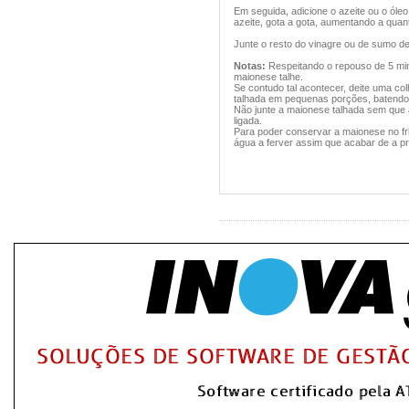
Em seguida, adicione o azeite ou o ól
azeite, gota a gota, aumentando a qua
Junte o resto do vinagre ou de sumo de 
Notas:
Respeitando o repouso de 5 minu
maionese talhe.
Se contudo tal acontecer, deite uma co
talhada em pequenas porções, batendo 
Não junte a maionese talhada sem que 
ligada.
Para poder conservar a maionese no fri
água a ferver assim que acabar de a p