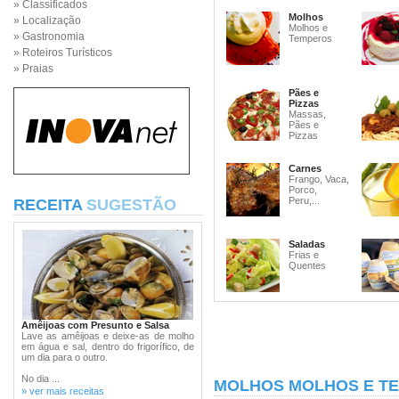
» Classificados
Molhos
» Localização
Molhos e
» Gastronomia
Temperos
» Roteiros Turísticos
» Praias
Pães e
Pizzas
Massas,
Pães e
Pizzas
Carnes
Frango, Vaca,
Porco,
Peru,...
RECEITA
SUGESTÃO
Saladas
Frias e
Quentes
Amêijoas com Presunto e Salsa
Lave as amêijoas e deixe-as de molho
em água e sal, dentro do frigorífico, de
um dia para o outro.
No dia ...
MOLHOS MOLHOS E T
» ver mais receitas