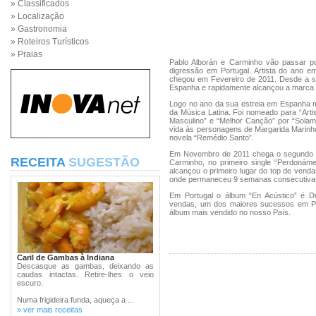
» Classificados
» Localização
» Gastronomia
» Roteiros Turísticos
» Praias
Pablo Alborán e Carminho vão passar po
digressão em Portugal. Artista do ano em
chegou em Fevereiro de 2011. Desde a 
Espanha e rapidamente alcançou a marca d
Logo no ano da sua estreia em Espanha m
da Música Latina. Foi nomeado para “Arti
Masculino” e “Melhor Canção” por “Solame
vida às personagens de Margarida Marinho
novela “Remédio Santo”.
Em Novembro de 2011 chega o segundo tra
RECEITA
SUGESTÃO
Carminho, no primeiro single “Perdonám
alcançou o primeiro lugar do top de vend
onde permaneceu 9 semanas consecutiva
Em Portugal o álbum “En Acústico” é D
vendas, um dos maiores sucessos em Por
álbum mais vendido no nosso País.
Caril de Gambas à Indiana
Descasque as gambas, deixando as
caudas intactas. Retire-lhes o veio
escuro.
Numa frigideira funda, aqueça a ...
» ver mais receitas