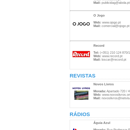
Mail:
publicidag@abola.pt
O Jogo
Web:
www.ojogo.pt
Mail:
comercial@ojogo.pt
Record
Tel:
(+351) 210 124 870/1
Web:
www.record.pt
Mail:
loscar@record.pt
REVISTAS
Novos Livros
Morada:
Apartado 720 / 
Web:
www.novoslivros.onl
Mail:
novoslivros@netvis
RÁDIOS
Águia Azul
Morada:
Rua Professor Eg