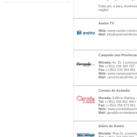
Feita por, e para, Aveire
região!
Aveiro TV
Web:
www.castter.com/sc
Mail:
info@aveiroemfesta
Campeão das Província
Morada:
Av. Dr. Lourenço
Tel:
(+351) 234 383 787
Fax:
(+351) 234 384 981
Web:
www.campeaoprovi
Mail:
cprovincias@netc.p
Correio de Azeméis
Morada:
Edifício Rainha, 
Tel:
(+351) 256 661 460 /
Fax:
(+351) 256 673 861
Web:
www.correiodeazem
Mail:
geral@correiodeaze
Diário de Aveiro
Morada:
Rua Dr. Lourenço