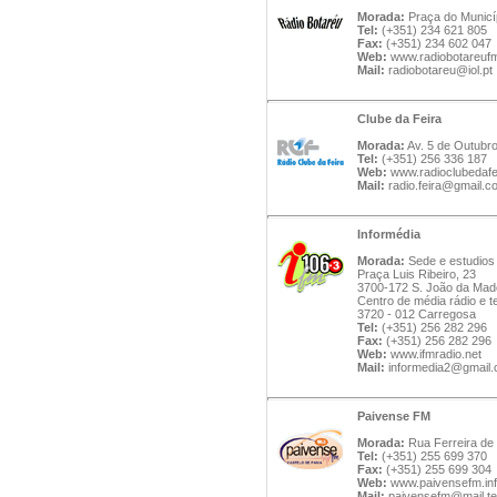
Morada:
Praça do Municíp
Tel:
(+351) 234 621 805
Fax:
(+351) 234 602 047
Web:
www.radiobotareuf
Mail:
radiobotareu@iol.pt
Clube da Feira
Morada:
Av. 5 de Outubro,
Tel:
(+351) 256 336 187
Web:
www.radioclubedafei
Mail:
radio.feira@gmail.c
Informédia
Morada:
Sede e estudios 
Praça Luis Ribeiro, 23
3700-172 S. João da Mad
Centro de média rádio e t
3720 - 012 Carregosa
Tel:
(+351) 256 282 296
Fax:
(+351) 256 282 296
Web:
www.ifmradio.net
Mail:
informedia2@gmail
Paivense FM
Morada:
Rua Ferreira de 
Tel:
(+351) 255 699 370
Fax:
(+351) 255 699 304
Web:
www.paivensefm.in
Mail:
paivensefm@mail.te