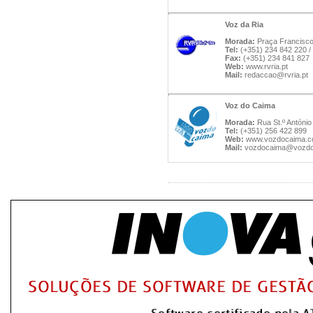
Voz da Ria
Morada:
Praça Francisco 
Tel:
(+351) 234 842 220 /
Fax:
(+351) 234 841 827
Web:
www.rvria.pt
Mail:
redaccao@rvria.pt
Voz do Caima
Morada:
Rua St.º António
Tel:
(+351) 256 422 899
Web:
www.vozdocaima.
Mail:
vozdocaima@vozdo