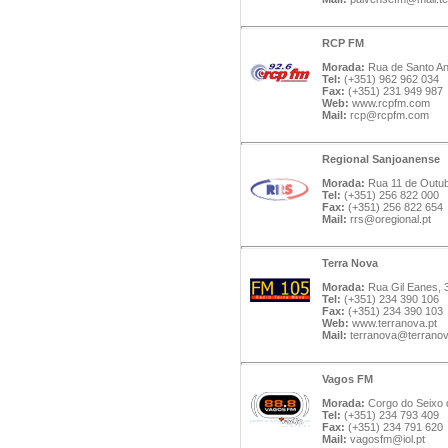
RCP FM
Morada:
Rua de Santo An
Tel:
(+351) 962 962 034
Fax:
(+351) 231 949 987
Web:
www.rcpfm.com
Mail:
rcp@rcpfm.com
Regional Sanjoanense
Morada:
Rua 11 de Outub
Tel:
(+351) 256 822 000
Fax:
(+351) 256 822 654
Mail:
rrs@oregional.pt
Terra Nova
Morada:
Rua Gil Eanes, 
Tel:
(+351) 234 390 106
Fax:
(+351) 234 390 103
Web:
www.terranova.pt
Mail:
terranova@terranov
Vagos FM
Morada:
Corgo do Seixo d
Tel:
(+351) 234 793 409
Fax:
(+351) 234 791 620
Mail:
vagosfm@iol.pt