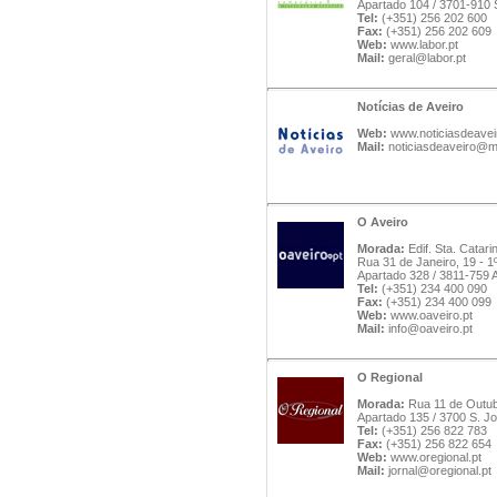
Apartado 104 / 3701-910 
Tel:
(+351) 256 202 600
Fax:
(+351) 256 202 609
Web:
www.labor.pt
Mail:
geral@labor.pt
Notícias de Aveiro
Web:
www.noticiasdeavei
Mail:
noticiasdeaveiro@m
O Aveiro
Morada:
Edif. Sta. Catari
Rua 31 de Janeiro, 19 - 1
Apartado 328 / 3811-759 
Tel:
(+351) 234 400 090
Fax:
(+351) 234 400 099
Web:
www.oaveiro.pt
Mail:
info@oaveiro.pt
O Regional
Morada:
Rua 11 de Outub
Apartado 135 / 3700 S. J
Tel:
(+351) 256 822 783
Fax:
(+351) 256 822 654
Web:
www.oregional.pt
Mail:
jornal@oregional.pt