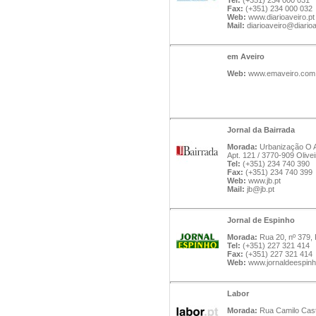
Tel:
(+351) 234 000 031
Fax:
(+351) 234 000 032
Web:
www.diarioaveiro.pt
Mail:
diarioaveiro@diarioa
em Aveiro
Web:
www.emaveiro.com
Jornal da Bairrada
Morada:
Urbanização O Ad
Apt. 121 / 3770-909 Olivei
Tel:
(+351) 234 740 390
Fax:
(+351) 234 740 399
Web:
www.jb.pt
Mail:
jb@jb.pt
Jornal de Espinho
Morada:
Rua 20, nº 379, 
Tel:
(+351) 227 321 414
Fax:
(+351) 227 321 414
Web:
www.jornaldeespinh
Labor
Morada:
Rua Camilo Cast