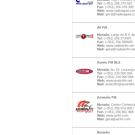
Tel:
(+351) 256 375 567
Fax:
(+351) 256 378 300
Web:
www.radioaguia.co
Mail:
geral@radioaguia.
AV FM
Morada:
Largo do B.V. de
Tel:
(+351) 256 573497
Fax:
(+351) 256 585605
Web:
www.radioavfm.net
Mail:
geral@radioavfm.ne
Aveiro FM 96.5
Morada:
Av. Dr. Lourenço 
Tel:
(+351) 234 000 065
Fax:
(+351) 234 000 066
Web:
www.aveirofm.net
Mail:
aveirofm@aveirofm.
Azeméis FM
Morada:
Centro Comercial
Tel:
(+351) 256 674 000 /
Fax:
(+351) 256 661 468
Web:
www.azfm.com
Mail:
geral@azfm.com
Botaréu