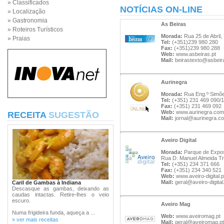
» Classificados
NOTÍCIAS ON-LINE
» Localização
» Gastronomia
As Beiras
» Roteiros Turísticos
Morada:
Rua 25 de Abril,
» Praias
Tel:
(+351)239 980 280
Fax:
(+351)239 980 288
Web:
www.asbeiras.pt
Mail:
beirastexto@asbeir
Aurinegra
Morada:
Rua Eng.º Simõe
Tel:
(+351) 231 469 090/1
Fax:
(+351) 231 469 092
Web:
www.aurinegra.com
RECEITA
SUGESTÃO
Mail:
jornal@aurinegra.c
Aveiro Digital
Morada:
Parque de Expos
Rua D. Manuel Almeida Tri
Tel:
(+351) 234 371 666
Fax:
(+351) 234 340 521
Web:
www.aveiro-digital.p
Mail:
geral@aveiro-digital
Caril de Gambas à Indiana
Descasque as gambas, deixando as
caudas intactas. Retire-lhes o veio
escuro.
Aveiro Mag
Numa frigideira funda, aqueça a ...
Web:
www.aveiromag.pt
» ver mais receitas
Mail:
geral@aveiromag.pt