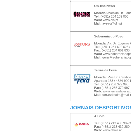
On-line News
Morada:
Avenida Dr. Loure
Tel:
(+351) 234 189 003
Web:
www.oln.pt
Mail:
aveiro@oln.pt
Soberania do Povo
Morada:
Av. Dr. Eugénio 
Tel:
(+351) 234 622 626 /
Fax:
(+351) 234 601 836
Web:
www.soberaniadopo
Mail:
geral@soberaniado
Terras da Feira
Morada:
Rua Dr. Cândido 
Apartado 163 / 4524-909 
Tel:
(+351) 256 379 990
Fax:
(+351) 256 379 997
Web:
www.terrasdafeira.p
Mail:
terrasdafeira@mail.t
JORNAIS DESPORTIVO
A Bola
Tel:
(+351) 213 463 982/3
Fax:
(+351) 213 432 280
Web:
www.abola.pt