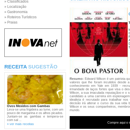
» Classificados
» Localização
» Gastronomia
» Roteiros Turísticos
» Praias
RECEITA
SUGESTÃO
Resumo:
Edward Wilson é um patriota que
valores que lhe foram incutidos desde a 
conhecimento em Yale em 1939 - recrut
irmandade de laços fortes que visa o dese
Wilson, a sua imaculada reputaçãoo e o s
candidato a uma carreira em espionagem
idealista é recrutado para trabalhar no
decisão irá alterar o curso da sua vid
Ovos Mexidos com Gambas
Wilson e os seus companheiros, membros
Leva-se uma frigideira ao lume, com um
mundo.
pouco de margarina e os alhos picados.
Juntam-se as gambas e tempera-se
com sal ...
Compre aqui o s
» ver mais receitas