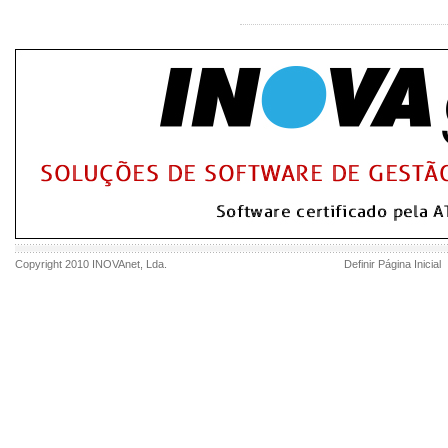
Copyright 2010
INOVAnet
, Lda.
Definir Página Inicial