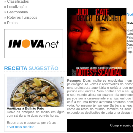
» Classificados
» Localização
» Gastronomia
Not
» Roteiros Turísticos
» Praias
Not
Ida
Gén
Paí
Ano
Dur
Site
http
RECEITA
SUGESTÃO
Resumo:
Duas mulheres envolvidas num
psicológico. As voltas e reviravoltas da his
uma professora autoritária e solitária que
pública em Londres. Sem contar com o seu ga
o seu mundo altera-se quando ela conhece 
parece ser a cara-metade e amiga leal qu
está a ter uma tórrida aventura amorosa com
volta. Ao mesmo tempo que Barbara ameaça e
Amêijoas à Bulhão Pato
como ao resto do mundo, também os seus p
Deixe as amêijoas de molho em água
expondo as desilusões de cada uma destas 
com sal durante duas ou três horas.
Escorra-as e passe-as por várias ...
Compre aqui o s
» ver mais receitas