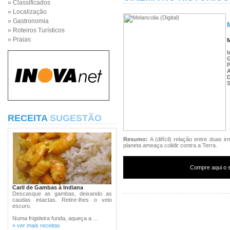
» Classificados
» Localização
» Gastronomia
» Roteiros Turísticos
» Praias
M
I
P
S
RECEITA
SUGESTÃO
Resumo:
A (difícil) relação entre dua
planeta ameaça colidir contra a Terra.
Compre aqui o s
Caril de Gambas à Indiana
Descasque as gambas, deixando as
caudas intactas. Retire-lhes o veio
escuro.
Numa frigideira funda, aqueça a ...
» ver mais receitas