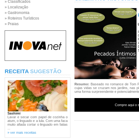
» Classificados
» Localização
» Gastronomia
» Roteiros Turísticos
» Praias
RECEITA
SUGESTÃO
Resumo:
Baseado no romance de Tom Per
cujas vidas se cruzam nos jardins, nas 
uma forma surpreendente e potencialmente
Compre aqui o s
Sashimi
Lavar e secar com papel de cozinha o
atum, o linguado e a lula. Com uma faca
muito afiada cortar o linguado em fatias
...
» ver mais receitas