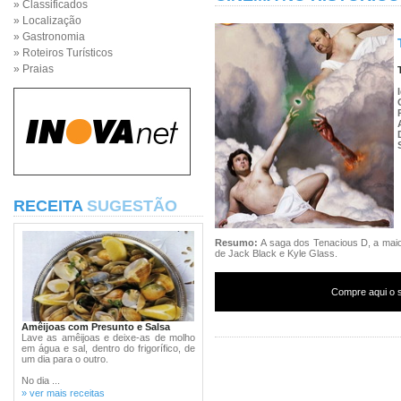
» Classificados
» Localização
» Gastronomia
» Roteiros Turísticos
» Praias
RECEITA
SUGESTÃO
Resumo:
A saga dos Tenacious D, a maio
de Jack Black e Kyle Glass.
Compre aqui o s
Amêijoas com Presunto e Salsa
Lave as amêijoas e deixe-as de molho
em água e sal, dentro do frigorífico, de
um dia para o outro.
No dia ...
» ver mais receitas