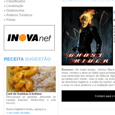
» Classificados
» Localização
» Gastronomia
» Roteiros Turísticos
» Praias
G
I
P
S
RECEITA
SUGESTÃO
Resumo:
Há muito tempo, Johnny Blaze
mota, vendeu a alma ao diabo para proteg
sua namorada dos tempos de infância. Agor
acrobata sem medo...mas à noite, na pres
de demónios fugitivos a soldo do senhor d
a usar os seus poderes e a maldição que 
Caril de Gambas à Indiana
Compre aqui o s
Descasque as gambas, deixando as
caudas intactas. Retire-lhes o veio
escuro.
Numa frigideira funda, aqueça a ...
» ver mais receitas