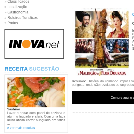
» Classificados
» Localização
» Gastronomia
» Roteiros Turísticos
» Praias
C
I
P
S
RECEITA
SUGESTÃO
Resumo:
História do romance impossív
perigosa, onde são revelados os segredos d
Compre aqui o s
Sashimi
Lavar e secar com papel de cozinha o
atum, o linguado e a lula. Com uma faca
muito afiada cortar o linguado em fatias
...
» ver mais receitas