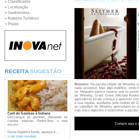
» Classificados
» Localização
» Gastronomia
» Roteiros Turísticos
» Praias
RECEITA
SUGESTÃO
Resumo:
Na pacata cidade de Wheelsy a
nada acontece. Mas algo maléfico, vindo 
se. Ninguém parece reparar que os postes
de Wheelsy, Grant Grant (Michael Rook
agricultores locais começa a aparecer mort
a sua equipa, auxiliados pela mulher de Gr
os cidadãos de Wheelsy apercebem-se qu
cujo único objectivo é exterminar a pacata 
Caril de Gambas à Indiana
Descasque as gambas, deixando as
caudas intactas. Retire-lhes o veio
Compre aqui o s
escuro.
Numa frigideira funda, aqueça a ...
» ver mais receitas