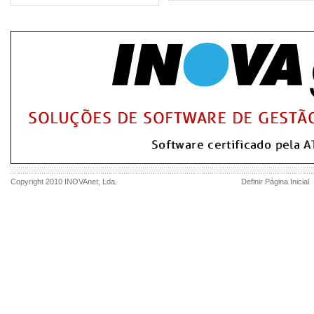
Copyright 2010
INOVAnet
, Lda.
Definir Página Inicial