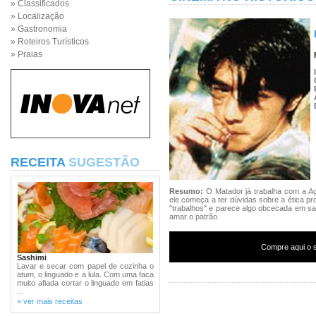
» Classificados
» Localização
» Gastronomia
» Roteiros Turísticos
» Praias
RECEITA
SUGESTÃO
Resumo:
O Matador já trabalha com a A
ele começa a ter dúvidas sobre a ética pro
"trabalhos" e parece algo obcecada em sa
amar o patrão
Compre aqui o s
Sashimi
Lavar e secar com papel de cozinha o
atum, o linguado e a lula. Com uma faca
muito afiada cortar o linguado em fatias
...
» ver mais receitas