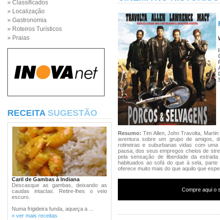
» Classificados
» Localização
» Gastronomia
» Roteiros Turísticos
» Praias
RECEITA
SUGESTÃO
Resumo:
Tim Allen, John Travolta, Marti
aventura sobre um grupo de amigos, d
rotineiras e suburbanas vidas com uma
pausa, dos seus empregos cheios de stres
pela sensação de liberdade da estrada 
habituados ao sofá do que à sela, part
oferece muito mais do que aquilo que esp
Caril de Gambas à Indiana
Descasque as gambas, deixando as
Compre aqui o s
caudas intactas. Retire-lhes o veio
escuro.
Numa frigideira funda, aqueça a ...
» ver mais receitas