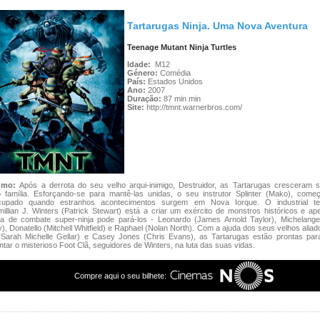
Tartarugas Ninja. Uma Nova Aventura
Teenage Mutant Ninja Turtles
Idade:
M12
Género:
Comédia
País:
Estados Unidos
Ano:
2007
Duração:
87 min min
Site:
http://tmnt.warnerbros.com/
umo:
Após a derrota do seu velho arqui-inimigo, Destruidor, as Tartarugas cresceram 
 família. Esforçando-se para mantê-las unidas, o seu instrutor Splinter (Mako), começ
cupado quando estranhos acontecimentos surgem em Nova Iorque. O industrial tec
illian J. Winters (Patrick Stewart) está a criar um exército de monstros históricos e a
pa de combate super-ninja pode pará-los - Leonardo (James Arnold Taylor), Michelange
y), Donatello (Mitchell Whitfield) e Raphael (Nolan North). Com a ajuda dos seus velhos aliado
 (Sarah Michelle Gellar) e Casey Jones (Chris Evans), as Tartarugas estão prontas para
ntar o misterioso Foot Clã, seguidores de Winters, na luta das suas vidas.
Compre aqui o seu bilhete: