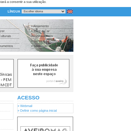
tará a consentir a sua utilização.
LÍNGUA
» Alojamento
azer
» Rent-a-Car
ulturais
» Restaurantes
» Bares & Discotecas
numentos
» Sites Nac. & Inter.
ACESSO
» Webmail
» Definir como página inicial