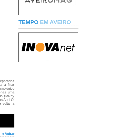
TEMPO
EM AVEIRO
separadas
a a ficar
nológico
penas uma
lo (Mikey
s April O'
 voltar a
« Voltar