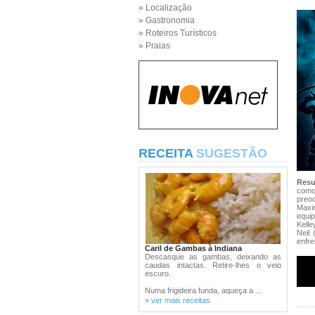
» Localização
» Gastronomia
» Roteiros Turísticos
» Praias
RECEITA
SUGESTÃO
Res
como
preo
Maxim
equi
Kelle
Neil
enfre
Caril de Gambas à Indiana
Descasque as gambas, deixando as
caudas intactas. Retire-lhes o veio
escuro.
Numa frigideira funda, aqueça a ...
» ver mais receitas