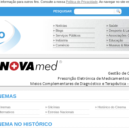
a informação para outros fins. Consulte a nossa
Política de Privacidade
. Ao navegar no site es
PESQUISAR
» Notícias
» Saúde
» Blogs
» Desporto & L
» Serviços Públicos
» Associações C
» Indústria
» Educação
» Comércio
» Museus & Mo
NEMAS
Cinemas
» Glicínias
» Histórico do Cinema
lternativos
» Estreias Nacionais
NEMA NO HISTÓRICO