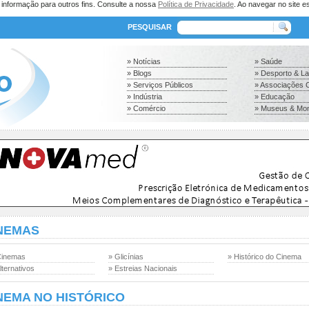
a informação para outros fins. Consulte a nossa
Política de Privacidade
. Ao navegar no site es
PESQUISAR
» Notícias
» Saúde
» Blogs
» Desporto & L
» Serviços Públicos
» Associações C
» Indústria
» Educação
» Comércio
» Museus & Mo
NEMAS
Cinemas
» Glicínias
» Histórico do Cinema
lternativos
» Estreias Nacionais
NEMA NO HISTÓRICO