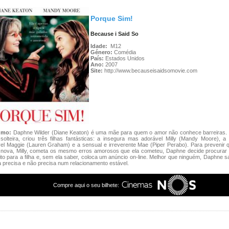
Porque Sim!
Because i Said So
Idade:
M12
Género:
Comédia
País:
Estados Unidos
Ano:
2007
Site:
http://www.becauseisaidsomovie.com
umo:
Daphne Wilder (Diane Keaton) é uma mãe para quem o amor não conhece barreiras.
olteira, criou três filhas fantásticas: a insegura mas adorável Milly (Mandy Moore), a 
el Maggie (Lauren Graham) e a sensual e irreverente Mae (Piper Perabo). Para prevenir q
 nova, Milly, cometa os mesmo erros amorosos que ela cometeu, Daphne decide procura
ito para a filha e, sem ela saber, coloca um anúncio on-line. Melhor que ninguém, Daphne 
ha precisa e não precisa num relacionamento estável.
Compre aqui o seu bilhete: