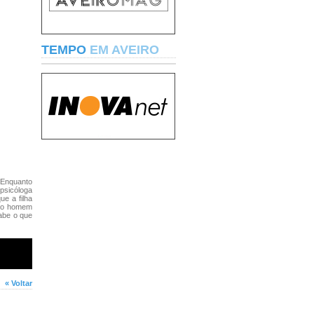
TEMPO
EM AVEIRO
 Enquanto
psicóloga
ue a filha
r o homem
sabe o que
« Voltar