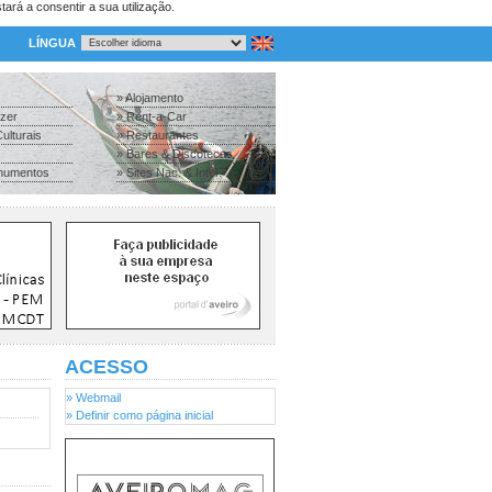
tará a consentir a sua utilização.
LÍNGUA
» Alojamento
azer
» Rent-a-Car
ulturais
» Restaurantes
» Bares & Discotecas
numentos
» Sites Nac. & Inter.
ACESSO
» Webmail
» Definir como página inicial