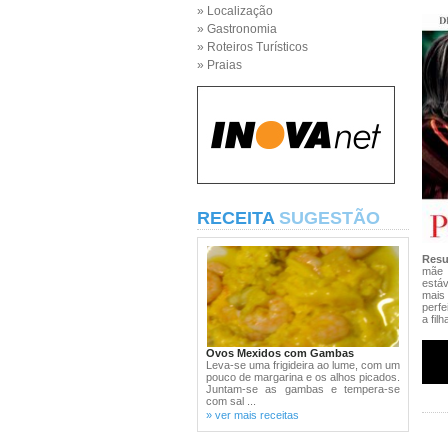
» Localização
» Gastronomia
» Roteiros Turísticos
» Praias
RECEITA
SUGESTÃO
Res
mãe s
estáv
mais
perfe
a fil
Ovos Mexidos com Gambas
Leva-se uma frigideira ao lume, com um
pouco de margarina e os alhos picados.
Juntam-se as gambas e tempera-se
com sal ...
» ver mais receitas