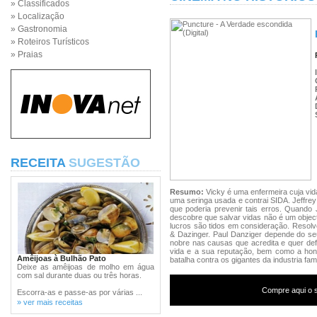
» Classificados
» Localização
» Gastronomia
» Roteiros Turísticos
» Praias
RECEITA
SUGESTÃO
Resumo:
Vicky é uma enfermeira cuja vi
uma seringa usada e contrai SIDA. Jeffre
que poderia prevenir tais erros. Quando 
descobre que salvar vidas não é um object
lucros são tidos em consideração. Resol
& Dazinger. Paul Danziger depende do seu
nobre nas causas que acredita e quer def
vida e a sua reputação, bem como a hon
Amêijoas à Bulhão Pato
batalha contra os gigantes da industria f
Deixe as amêijoas de molho em água
com sal durante duas ou três horas.
Compre aqui o s
Escorra-as e passe-as por várias ...
» ver mais receitas