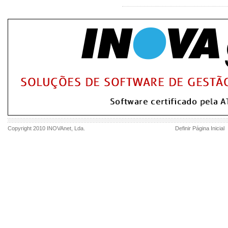
Copyright 2010
INOVAnet
, Lda.
Definir Página Inicial