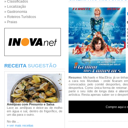
» Classificados
» Localização
» Gastronomia
» Roteiros Turísticos
» Praias
RECEITA
SUGESTÃO
Resumo:
Michaels e MacElroy já se tin
a cara nos Mundiais - onde ficaram e
convocados pelo comité desportivo, de
desportiva. Como única forma de retomar 
parte o seu ódio de longa data e aliare
artística. Resta apenas saber se o desport
Amêijoas com Presunto e Salsa
Compre aqui o s
Lave as amêijoas e deixe-as de molho
em água e sal, dentro do frigorífico, de
um dia para o outro.
No dia ...
» ver mais receitas