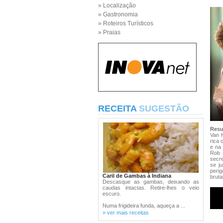
» Localização
» Gastronomia
» Roteiros Turísticos
» Praias
RECEITA
SUGESTÃO
Res
Van 
rica 
e na
Rob 
secre
se ju
peri
Caril de Gambas à Indiana
bruta
Descasque as gambas, deixando as
caudas intactas. Retire-lhes o veio
escuro.
Numa frigideira funda, aqueça a ...
» ver mais receitas