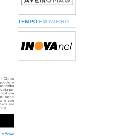
TEMPO
EM AVEIRO
n (Clarice
popular e
ua família
evada por
rabalhava
 de Rachel
rante este
eiros são
rio...
« Voltar