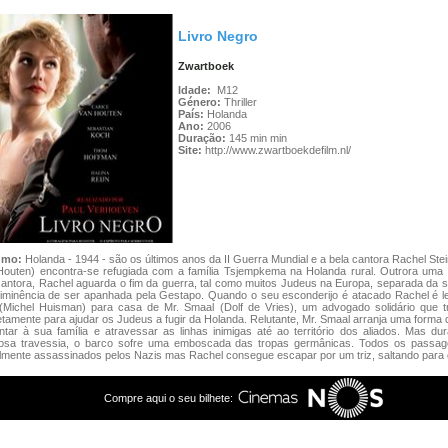
Livro Negro
Zwartboek
Idade:
M12
Género:
Thriller
País:
Holanda
Ano:
2006
Duração:
145 min min
Site:
http://www.zwartboekdefilm.nl/
umo:
Holanda - 1944 - são os últimos anos da II Guerra Mundial e a bela cantora Rachel Stei
Houten) encontra-se refugiada com a família Tsjempkema na Holanda rural. Outrora uma 
cantora, Rachel aguarda o fim da guerra, tal como muitos Judeus na Europa, separada da s
 iminência de ser apanhada pela Gestapo. Quando o seu esconderijo é atacado Rachel é l
(Michel Huisman) para casa de Mr. Smaal (Dolf de Vries), um advogado solidário que t
tamente para ajudar os Judeus a fugir da Holanda. Relutante, Mr. Smaal arranja uma forma
ntar à sua família e atravessar as linhas inimigas até ao território dos aliados. Mas du
gosa travessia, o barco sofre uma emboscada das tropas germânicas. Todos os passag
lmente assassinados pelos Nazis mas Rachel consegue escapar por um triz, saltando para o 
Compre aqui o seu bilhete: