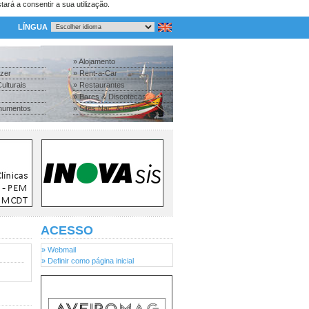
tará a consentir a sua utilização.
LÍNGUA
» Alojamento
azer
» Rent-a-Car
ulturais
» Restaurantes
» Bares & Discotecas
numentos
» Sites Nac. & Inter.
ACESSO
» Webmail
» Definir como página inicial