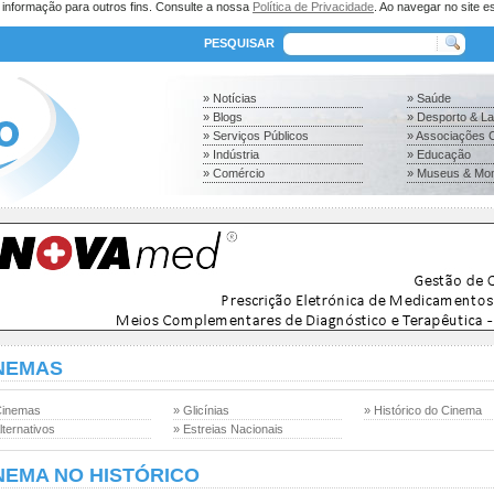
a informação para outros fins. Consulte a nossa
Política de Privacidade
. Ao navegar no site es
PESQUISAR
» Notícias
» Saúde
» Blogs
» Desporto & L
» Serviços Públicos
» Associações C
» Indústria
» Educação
» Comércio
» Museus & Mo
NEMAS
Cinemas
» Glicínias
» Histórico do Cinema
lternativos
» Estreias Nacionais
NEMA NO HISTÓRICO