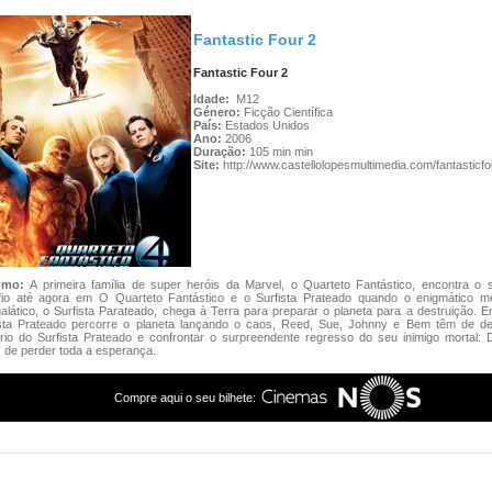
Fantastic Four 2
Fantastic Four 2
Idade:
M12
Género:
Ficção Científica
País:
Estados Unidos
Ano:
2006
Duração:
105 min min
Site:
http://www.castellolopesmultimedia.com/fantasticfo
umo:
A primeira família de super heróis da Marvel, o Quarteto Fantástico, encontra o 
fio até agora em O Quarteto Fantástico e o Surfista Prateado quando o enigmático m
galático, o Surfista Parateado, chega à Terra para preparar o planeta para a destruição. 
ista Prateado percorre o planeta lançando o caos, Reed, Sue, Johnny e Bem têm de de
rio do Surfista Prateado e confrontar o surpreendente regresso do seu inimigo mortal: 
 de perder toda a esperança.
Compre aqui o seu bilhete: