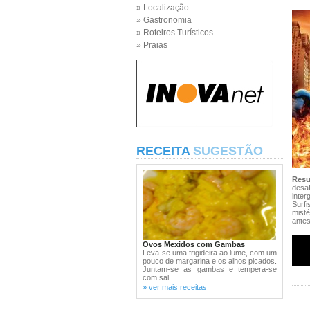
» Localização
» Gastronomia
» Roteiros Turísticos
» Praias
RECEITA
SUGESTÃO
Res
desa
inter
Surf
misté
antes
Ovos Mexidos com Gambas
Leva-se uma frigideira ao lume, com um
pouco de margarina e os alhos picados.
Juntam-se as gambas e tempera-se
com sal ...
» ver mais receitas