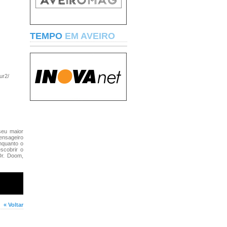
TEMPO
EM AVEIRO
ur2/
seu maior
ensageiro
Enquanto o
scobrir o
Dr. Doom,
« Voltar