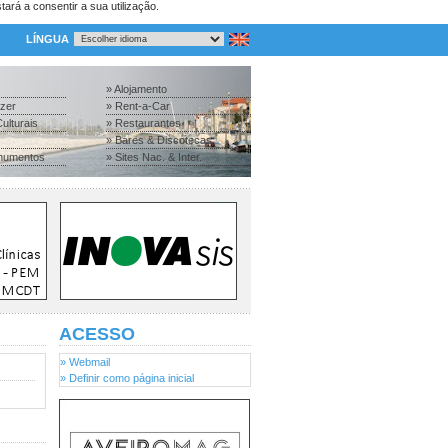
tará a consentir a sua utilização.
LÍNGUA
» Alojamento
azer
» Rent-a-Car
ulturais
» Restaurantes
» Bares & Discotecas
numentos
» Sites Nac. & Inter.
ACESSO
» Webmail
» Definir como página inicial