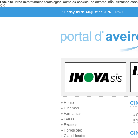
Este site utiliza determinadas tecnologias, como os cookies, no entanto, não utilizamos ess
OK
Sunday, 09 de August de 2026
12:49
CI
» Home
» Cinemas
» Farmácias
» 
» Feiras
» A
» Eventos
» Horóscopo
CI
» Classificados