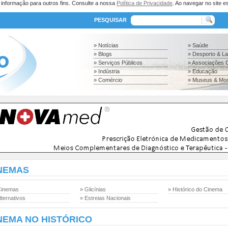
a informação para outros fins. Consulte a nossa
Política de Privacidade
. Ao navegar no site es
PESQUISAR
» Notícias
» Saúde
» Blogs
» Desporto & L
» Serviços Públicos
» Associações C
» Indústria
» Educação
» Comércio
» Museus & Mo
NEMAS
Cinemas
» Glicínias
» Histórico do Cinema
lternativos
» Estreias Nacionais
NEMA NO HISTÓRICO