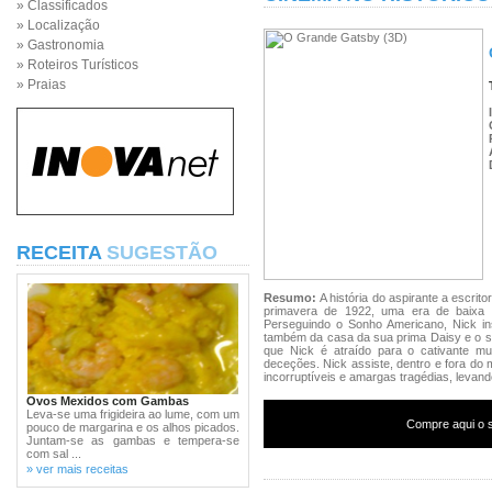
» Classificados
» Localização
» Gastronomia
» Roteiros Turísticos
» Praias
RECEITA
SUGESTÃO
Resumo:
A história do aspirante a escrit
primavera de 1922, uma era de baixa 
Perseguindo o Sonho Americano, Nick ins
também da casa da sua prima Daisy e o 
que Nick é atraído para o cativante m
deceções. Nick assiste, dentro e fora do
incorruptíveis e amargas tragédias, levan
Ovos Mexidos com Gambas
Leva-se uma frigideira ao lume, com um
Compre aqui o s
pouco de margarina e os alhos picados.
Juntam-se as gambas e tempera-se
com sal ...
» ver mais receitas