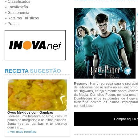
» Classificados
» Localização
» Gastronomia
» Roteiros Turísticos
» Praias
RECEITA
SUGESTÃO
Resumo:
Harry regressa para o seu qui
de feiticeiros não acredita no seu encont
de Hogwarts, esteja a mentir sobre Voldem
da Magia, Cornelius Fudge, nomeia uma n
Dumbledore e os estudantes de Hogwar
ministério deixam os alunos imprepa
comunidade.
Ovos Mexidos com Gambas
Leva-se uma frigideira ao lume, com um
Compre aqui o s
pouco de margarina e os alhos picados.
Juntam-se as gambas e tempera-se
com sal ...
» ver mais receitas