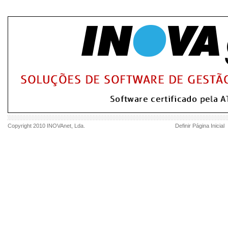
Copyright 2010
INOVAnet
, Lda.
Definir Página Inicial