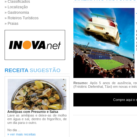
» Classificados
» Localização
» Gastronomia
» Roteiros Turísticos
» Praias
RECEITA
SUGESTÃO
Resumo:
Após 5 anos de ausência, ree
(Frédéric Diefenthal, Táxi) em novas e iné
Compre aqui o s
Amêijoas com Presunto e Salsa
Lave as amêijoas e deixe-as de molho
em água e sal, dentro do frigorífico, de
um dia para o outro.
No dia ...
» ver mais receitas