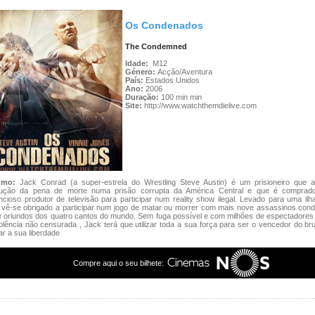
Os Condenados
The Condemned
Idade:
M12
Género:
Acção/Aventura
País:
Estados Unidos
Ano:
2006
Duração:
100 min min
Site:
http://www.watchthemdielive.com
umo:
Jack Conrad (a super-estrela do Wrestling Steve Austin) é um prisioneiro que 
ução da pena de morte numa prisão corrupta da América Central e que é comprad
cioso produtor de televisão para participar num reality show ilegal. Levado para uma ilh
 vê-se obrigado a participar num jogo de matar ou morrer com mais nove assassinos con
e oriundos dos quatro cantos do mundo. Sem fuga possível e com milhões de espectadores
olência não censurada , Jack terá que utilizar toda a sua força para ser o vencedor do bru
r a sua liberdade
Compre aqui o seu bilhete: