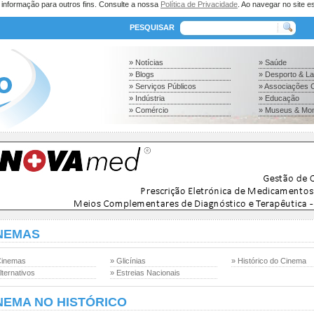
a informação para outros fins. Consulte a nossa
Política de Privacidade
. Ao navegar no site es
PESQUISAR
» Notícias
» Saúde
» Blogs
» Desporto & L
» Serviços Públicos
» Associações C
» Indústria
» Educação
» Comércio
» Museus & Mo
NEMAS
Cinemas
» Glicínias
» Histórico do Cinema
lternativos
» Estreias Nacionais
NEMA NO HISTÓRICO