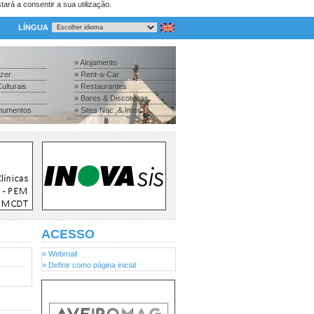
tará a consentir a sua utilização.
LÍNGUA
» Alojamento
azer
» Rent-a-Car
ulturais
» Restaurantes
» Bares & Discotecas
numentos
» Sites Nac. & Inter.
ACESSO
» Webmail
» Definir como página inicial