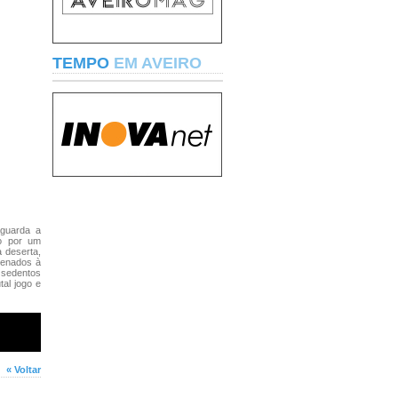
TEMPO
EM AVEIRO
aguarda a
o por um
a deserta,
denados à
 sedentos
tal jogo e
« Voltar