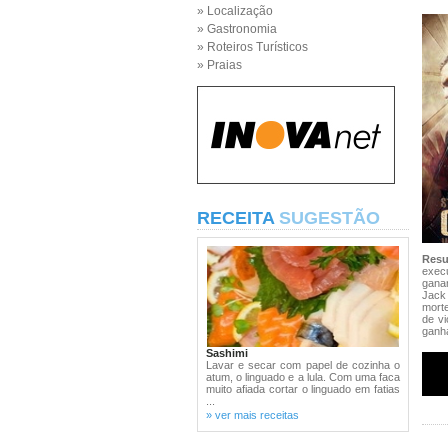
» Localização
» Gastronomia
» Roteiros Turísticos
» Praias
RECEITA
SUGESTÃO
Res
exec
ganan
Jack
mort
de vi
ganha
Sashimi
Lavar e secar com papel de cozinha o
atum, o linguado e a lula. Com uma faca
muito afiada cortar o linguado em fatias
...
» ver mais receitas