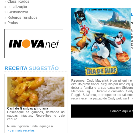
» Classificados
» Localização
» Gastronomia
D
» Roteiros Turísticos
» Praias
S
I
G
P
D
S
RECEITA
SUGESTÃO
Resumo:
Cody Maverick é um pinguim e u
circuito profissional. Seguido por uma eq
deixa a família e a sua casa em Shiverpo
Memorial Big Z. Durante o caminho, Cod
Reggie Belafonte, o prospector de talentos
reconhecem a paixão de Cody pelo surf m
Caril de Gambas à Indiana
Compre aqui o s
Descasque as gambas, deixando as
caudas intactas. Retire-lhes o veio
escuro.
Numa frigideira funda, aqueça a ...
» ver mais receitas