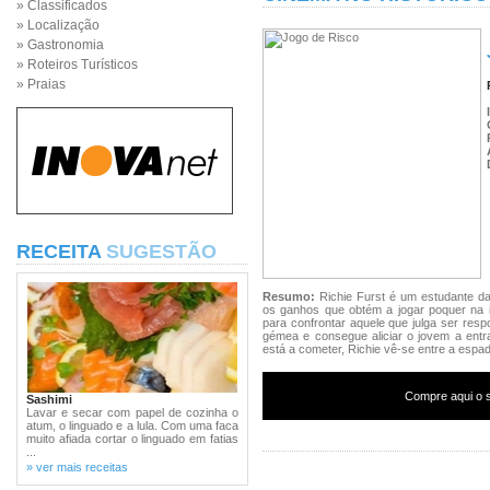
» Classificados
» Localização
» Gastronomia
» Roteiros Turísticos
» Praias
RECEITA
SUGESTÃO
Resumo:
Richie Furst é um estudante da
os ganhos que obtém a jogar poquer na in
para confrontar aquele que julga ser res
gémea e consegue aliciar o jovem a entr
está a cometer, Richie vê-se entre a espa
Compre aqui o s
Sashimi
Lavar e secar com papel de cozinha o
atum, o linguado e a lula. Com uma faca
muito afiada cortar o linguado em fatias
...
» ver mais receitas