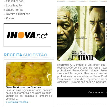
» Classificados
» Localização
» Gastronomia
» Roteiros Turísticos
» Praias
RECEITA
SUGESTÃO
Resumo:
O Contrato é um thriller qu
reconciliação com o seu filho, Chris (Ja
profissional, Frank Cordell (Morgan Fr
seu caminho. Agora, Ray tem como mis
profissionais comandados por Frank Corde
Para salvar o seu filho, Ray precisa de 
eliminado. O relógio não pára e o Contrat
Ovos Mexidos com Gambas
Leva-se uma frigideira ao lume, com um
Compre aqui o s
pouco de margarina e os alhos picados.
Juntam-se as gambas e tempera-se
com sal ...
» ver mais receitas