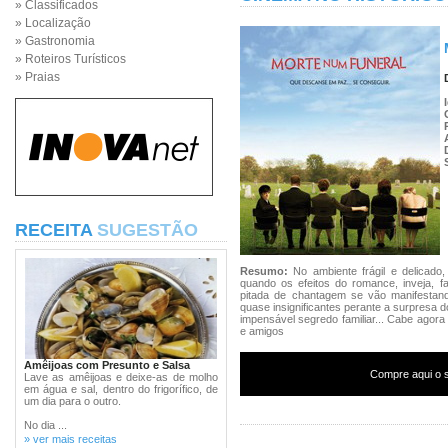
» Classificados
» Localização
» Gastronomia
» Roteiros Turísticos
» Praias
RECEITA
SUGESTÃO
Resumo:
No ambiente frágil e delicado
quando os efeitos do romance, inveja, fa
pitada de chantagem se vão manifestand
quase insignificantes perante a surpresa
impensável segredo familiar... Cabe agora 
e amigos
Amêijoas com Presunto e Salsa
Compre aqui o s
Lave as amêijoas e deixe-as de molho
em água e sal, dentro do frigorífico, de
um dia para o outro.
No dia ...
» ver mais receitas