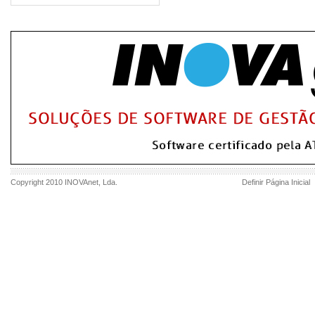
Copyright 2010
INOVAnet
, Lda.
Definir Página Inicial