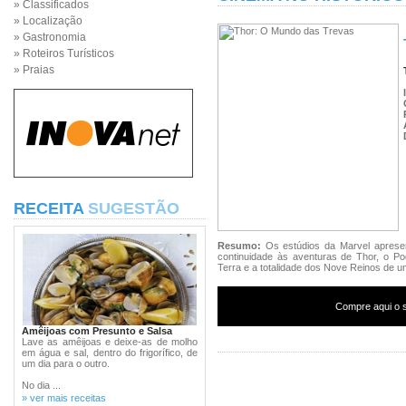
» Classificados
» Localização
» Gastronomia
» Roteiros Turísticos
» Praias
RECEITA
SUGESTÃO
Resumo:
Os estúdios da Marvel apres
continuidade às aventuras de Thor, o Po
Terra e a totalidade dos Nove Reinos de um
Compre aqui o s
Amêijoas com Presunto e Salsa
Lave as amêijoas e deixe-as de molho
em água e sal, dentro do frigorífico, de
um dia para o outro.
No dia ...
» ver mais receitas