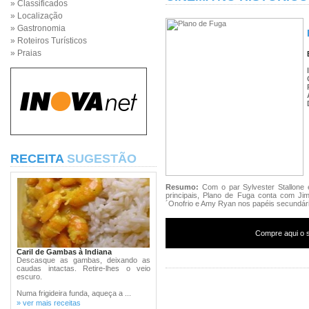
» Classificados
» Localização
» Gastronomia
» Roteiros Turísticos
» Praias
RECEITA
SUGESTÃO
Resumo:
Com o par Sylvester Stallone 
principais, Plano de Fuga conta com Jim
´Onofrio e Amy Ryan nos papéis secundári
Compre aqui o s
Caril de Gambas à Indiana
Descasque as gambas, deixando as
caudas intactas. Retire-lhes o veio
escuro.
Numa frigideira funda, aqueça a ...
» ver mais receitas