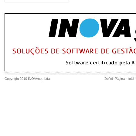
Copyright 2010
INOVAnet
, Lda.
Definir Página Inicial