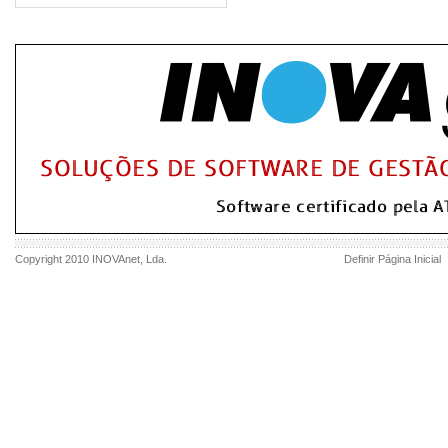
Copyright 2010
INOVAnet
, Lda.
Definir Página Inicial