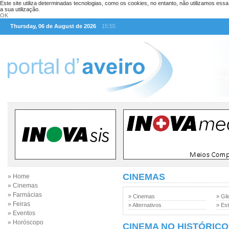
Este site utiliza determinadas tecnologias, como os cookies, no entanto, não utilizamos ess
a sua utilização.
OK
Thursday, 06 de August de 2026
15:55
CINEMAS
» Home
» Cinemas
» Farmácias
» Cinemas
» Gli
» Feiras
» Alternativos
» Est
» Eventos
» Horóscopo
CINEMA NO HISTÓRICO