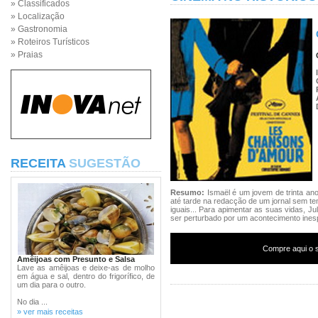
» Classificados
» Localização
» Gastronomia
» Roteiros Turísticos
» Praias
RECEITA
SUGESTÃO
Resumo:
Ismaël é um jovem de trinta an
até tarde na redacção de um jornal sem t
iguais... Para apimentar as suas vidas, Jul
ser perturbado por um acontecimento ines
Compre aqui o s
Amêijoas com Presunto e Salsa
Lave as amêijoas e deixe-as de molho
em água e sal, dentro do frigorífico, de
um dia para o outro.
No dia ...
» ver mais receitas