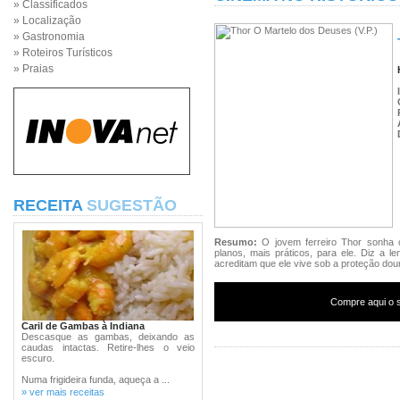
» Classificados
» Localização
» Gastronomia
» Roteiros Turísticos
» Praias
RECEITA
SUGESTÃO
Resumo:
O jovem ferreiro Thor sonha
planos, mais práticos, para ele. Diz a l
acreditam que ele vive sob a proteção dou
Compre aqui o s
Caril de Gambas à Indiana
Descasque as gambas, deixando as
caudas intactas. Retire-lhes o veio
escuro.
Numa frigideira funda, aqueça a ...
» ver mais receitas