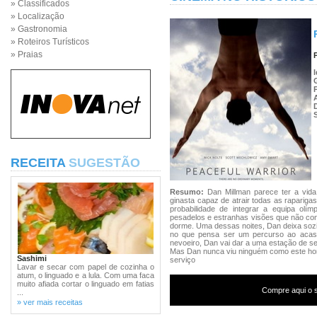
» Classificados
» Localização
» Gastronomia
» Roteiros Turísticos
» Praias
RECEITA
SUGESTÃO
Resumo:
Dan Millman parece ter a vida 
ginasta capaz de atrair todas as raparigas
probabilidade de integrar a equipa olí
pesadelos e estranhas visões que não c
dorme. Uma dessas noites, Dan deixa sozin
no que pensa ser um percurso ao acaso
nevoeiro, Dan vai dar a uma estação de se
Mas Dan nunca viu ninguém como este home
Sashimi
serviço
Lavar e secar com papel de cozinha o
atum, o linguado e a lula. Com uma faca
muito afiada cortar o linguado em fatias
Compre aqui o s
...
» ver mais receitas