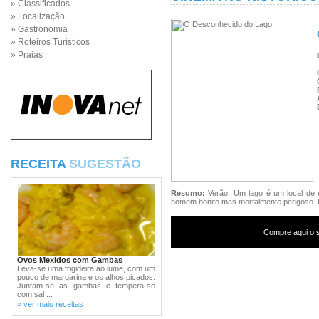
» Classificados
» Localização
» Gastronomia
» Roteiros Turísticos
» Praias
RECEITA
SUGESTÃO
Resumo:
Verão. Um lago é um local de
homem bonito mas mortalmente perigoso. F
Compre aqui o s
Ovos Mexidos com Gambas
Leva-se uma frigideira ao lume, com um
pouco de margarina e os alhos picados.
Juntam-se as gambas e tempera-se
com sal ...
» ver mais receitas