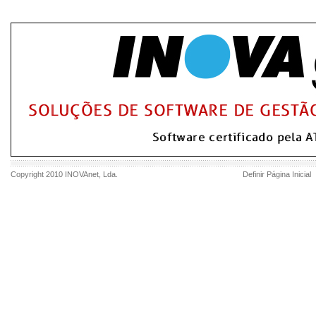
Copyright 2010
INOVAnet
, Lda.
Definir Página Inicial