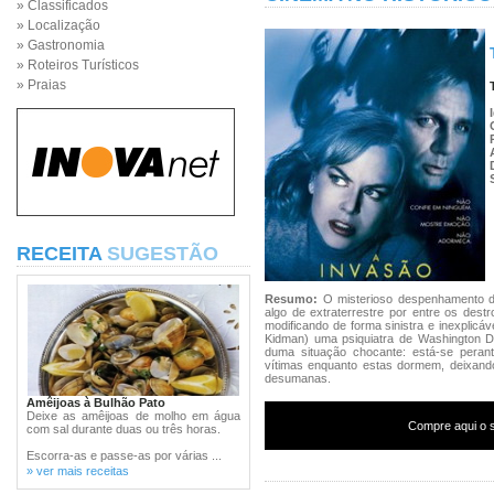
» Classificados
» Localização
» Gastronomia
» Roteiros Turísticos
» Praias
RECEITA
SUGESTÃO
Resumo:
O misterioso despenhamento d
algo de extraterrestre por entre os des
modificando de forma sinistra e inexplicá
Kidman) uma psiquiatra de Washington D.
duma situação chocante: está-se perant
vítimas enquanto estas dormem, deixand
desumanas.
Amêijoas à Bulhão Pato
Deixe as amêijoas de molho em água
Compre aqui o s
com sal durante duas ou três horas.
Escorra-as e passe-as por várias ...
» ver mais receitas