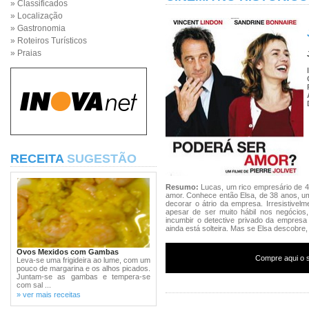
» Classificados
» Localização
» Gastronomia
» Roteiros Turísticos
» Praias
RECEITA
SUGESTÃO
Resumo:
Lucas, um rico empresário de 4
amor. Conhece então Elsa, de 38 anos, 
decorar o átrio da empresa. Irresistivelme
apesar de ser muito hábil nos negócios
incumbir o detective privado da empresa
ainda está solteira. Mas se Elsa descobre,
Ovos Mexidos com Gambas
Compre aqui o s
Leva-se uma frigideira ao lume, com um
pouco de margarina e os alhos picados.
Juntam-se as gambas e tempera-se
com sal ...
» ver mais receitas