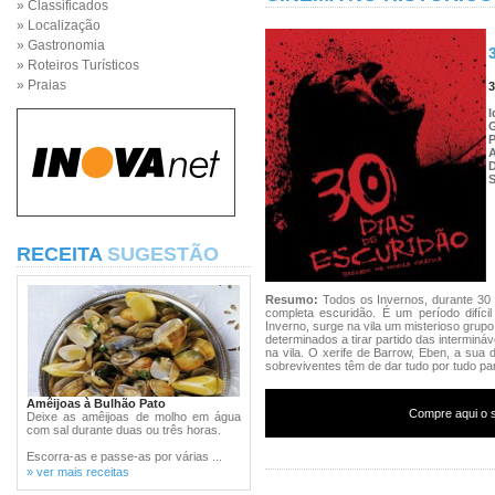
» Classificados
» Localização
» Gastronomia
» Roteiros Turísticos
» Praias
3
I
P
S
RECEITA
SUGESTÃO
Resumo:
Todos os Invernos, durante 30 
completa escuridão. É um período difíci
Inverno, surge na vila um misterioso gru
determinados a tirar partido das intermin
na vila. O xerife de Barrow, Eben, a sua
sobreviventes têm de dar tudo por tudo pa
Amêijoas à Bulhão Pato
Compre aqui o s
Deixe as amêijoas de molho em água
com sal durante duas ou três horas.
Escorra-as e passe-as por várias ...
» ver mais receitas