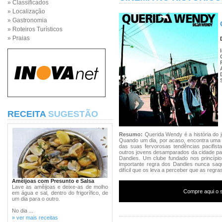
» Classificados
» Localização
» Gastronomia
» Roteiros Turísticos
» Praias
RECEITA
SUGESTÃO
Resumo:
Querida Wendy é a história do 
Quando um dia, por acaso, encontra uma 
das suas fervorosas tendências pacifis
outros jovens desamparados da cidade par
Dandies. Um clube fundado nos princípi
importante regra dos Dandies nunca sa
difícil que os leva a perceber que as regr
Amêijoas com Presunto e Salsa
Lave as amêijoas e deixe-as de molho
Compre aqui o s
em água e sal, dentro do frigorífico, de
um dia para o outro.
No dia ...
» ver mais receitas