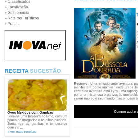
» Classificados
» Localização
» Gastronomia
» Roteiros Turísticos
» Praias
RECEITA
SUGESTÃO
Resumo:
Uma emocionante aventura pa
manifestam como animais, onde ursos fa
centro da aventura está Lyra, uma rapari
por uma misteriosa organização conhecid
salvar não só o seu mundo mas o nosso 
Compre aqui o s
Ovos Mexidos com Gambas
Leva-se uma frigideira ao lume, com um
pouco de margarina e os alhos picados.
Juntam-se as gambas e tempera-se
com sal ...
» ver mais receitas