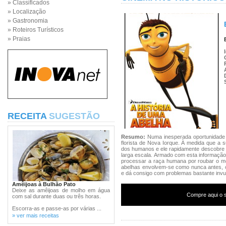
» Classificados
» Localização
» Gastronomia
» Roteiros Turísticos
» Praias
RECEITA
SUGESTÃO
Resumo:
Numa inesperada oportunidade 
florista de Nova Iorque. À medida que a 
dos humanos e ele rapidamente descobre
larga escala. Armado com esta informação
processar a raça humana por roubar o m
abelhas envolvem-se como nunca antes, 
e dá consigo com problemas bastante invu
Amêijoas à Bulhão Pato
Deixe as amêijoas de molho em água
Compre aqui o s
com sal durante duas ou três horas.
Escorra-as e passe-as por várias ...
» ver mais receitas