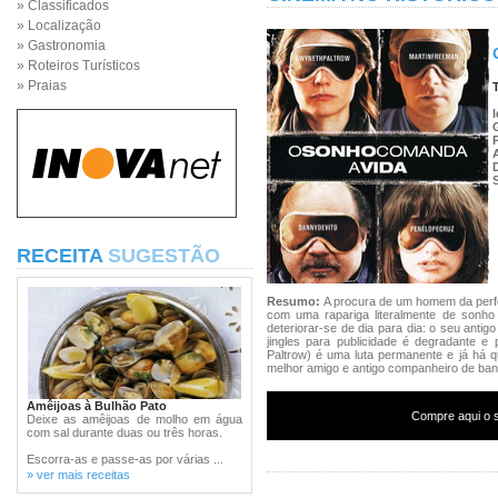
» Classificados
» Localização
» Gastronomia
» Roteiros Turísticos
» Praias
RECEITA
SUGESTÃO
Resumo:
A procura de um homem da perfe
com uma rapariga literalmente de sonho
deteriorar-se de dia para dia: o seu an
jingles para publicidade é degradante 
Paltrow) é uma luta permanente e já há qu
melhor amigo e antigo companheiro de ban
Amêijoas à Bulhão Pato
Compre aqui o s
Deixe as amêijoas de molho em água
com sal durante duas ou três horas.
Escorra-as e passe-as por várias ...
» ver mais receitas