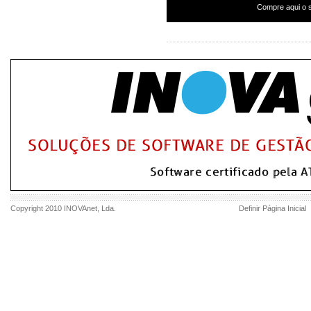
Compre aqui o s
Copyright 2010
INOVAnet
, Lda.
Definir Página Inicial