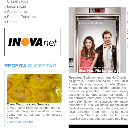
» Classificados
» Localização
» Gastronomia
» Roteiros Turísticos
» Praias
RECEITA
SUGESTÃO
Resumo:
Tudo começou quando Charlie Lo
da garrafa, Charlie recusa-se a dar um li
Agora, 25 anos depois, Charlie (Dane 
Enquanto que o seu melhor amigo Stu (D
possível de pacientes, Charlie não conse
casamento de uma antiga namorada, C
encontraram entretanto o seu verdadeir
apercebe, já tem a reputação de amule
Ovos Mexidos com Gambas
boazonas à sua volumosa recepcionista
Leva-se uma frigideira ao lume, com um
Sentindo-se ainda mais só do que antes, 
pouco de margarina e os alhos picados.
atrair acidentes, Cam mostra-se tão inac
Juntam-se as gambas e tempera-se
ficar séria, Charlie percebe que tem de 
com sal ...
rapariga dos seus sonhos acabe nos braço
» ver mais receitas