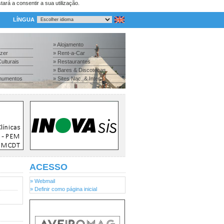
tará a consentir a sua utilização.
LÍNGUA
» Alojamento
azer
» Rent-a-Car
ulturais
» Restaurantes
» Bares & Discotecas
numentos
» Sites Nac. & Inter.
ACESSO
» Webmail
» Definir como página inicial