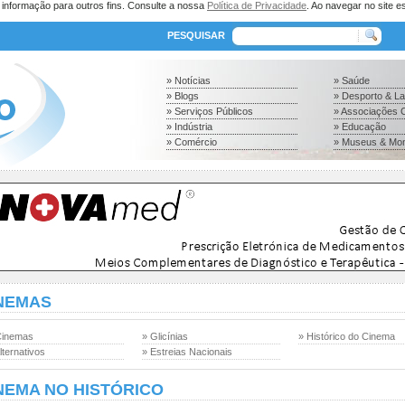
a informação para outros fins. Consulte a nossa
Política de Privacidade
. Ao navegar no site es
PESQUISAR
» Notícias
» Saúde
» Blogs
» Desporto & L
» Serviços Públicos
» Associações C
» Indústria
» Educação
» Comércio
» Museus & Mo
NEMAS
Cinemas
» Glicínias
» Histórico do Cinema
lternativos
» Estreias Nacionais
NEMA NO HISTÓRICO