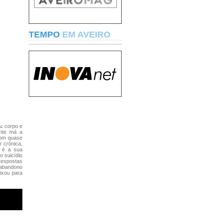
TEMPO
EM AVEIRO
eu corpo e
ente má a
 com quase
r crónica,
e é a sua
o suicídio
respostas
, abandono
eixou para