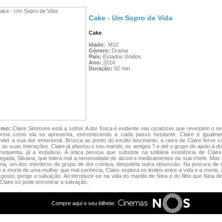
Cake - Um Sopro de Vida
Cake
Idade:
M12
Género:
Drama
País:
Estados Unidos
Ano:
2014
Duração:
92 min
umo:
Claire Simmons está a sofrer. A dor física é evidente nas cicatrizes que revestem o s
orma como ela se apresenta, estremecendo a cada passo hesitante. Claire é igualm
der a sua dor emocional. Brusca ao ponto do insulto lancinante, a raiva de Claire ferve
 as suas interações. Claire já afastou o seu marido, os amigos ? e até o grupo de apoio à do
frequenta, já a expulsou. A única pessoa que subsiste na solitária existência de Clair
gada, Silvana, que tolera mal a necessidade de álcool e medicamentos da sua chefe. Mas 
ina, um dos membros do grupo de dor crónica, despoleta outra obsessão. Na procura de 
 a morte de uma mulher que mal conhecia, Claire explora os limites entre a vida e a morte
gosto, perigo e salvação. Ao introduzir-se na vida do marido de Nina e do filho que Nina d
 Claire só pode encontrar a salvação.
Compre aqui o seu bilhete: