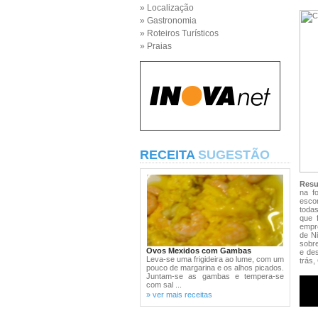
» Localização
» Gastronomia
» Roteiros Turísticos
» Praias
RECEITA
SUGESTÃO
Res
na f
escon
todas
que 
empre
de N
sobre
Ovos Mexidos com Gambas
e des
Leva-se uma frigideira ao lume, com um
trás,
pouco de margarina e os alhos picados.
Juntam-se as gambas e tempera-se
com sal ...
» ver mais receitas