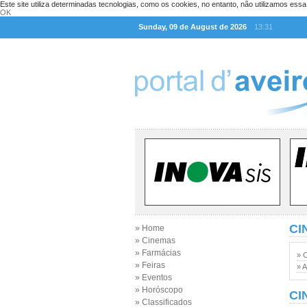
Este site utiliza determinadas tecnologias, como os cookies, no entanto, não utilizamos ess
OK
Sunday, 09 de August de 2026
13:31
CI
» Home
» Cinemas
» Farmácias
» 
» Feiras
» A
» Eventos
» Horóscopo
CI
» Classificados