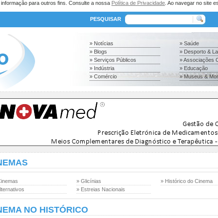
a informação para outros fins. Consulte a nossa
Política de Privacidade
. Ao navegar no site es
PESQUISAR
» Notícias
» Saúde
» Blogs
» Desporto & L
» Serviços Públicos
» Associações C
» Indústria
» Educação
» Comércio
» Museus & Mo
NEMAS
Cinemas
» Glicínias
» Histórico do Cinema
lternativos
» Estreias Nacionais
NEMA NO HISTÓRICO