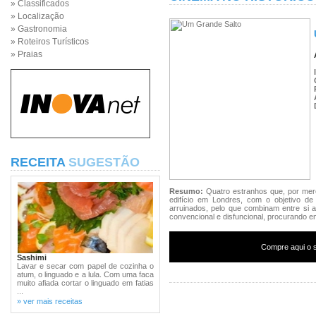
» Classificados
» Localização
» Gastronomia
» Roteiros Turísticos
» Praias
RECEITA
SUGESTÃO
Resumo:
Quatro estranhos que, por me
edifício em Londres, com o objetivo de
arruinados, pelo que combinam entre si a
convencional e disfuncional, procurando e
Compre aqui o s
Sashimi
Lavar e secar com papel de cozinha o
atum, o linguado e a lula. Com uma faca
muito afiada cortar o linguado em fatias
...
» ver mais receitas