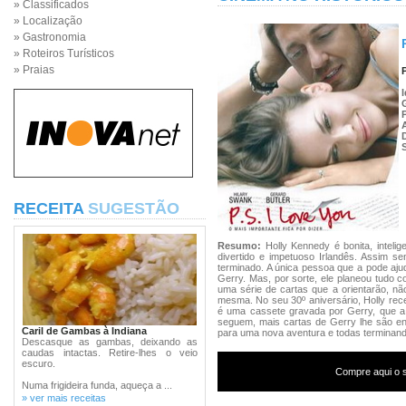
» Classificados
» Localização
» Gastronomia
» Roteiros Turísticos
» Praias
RECEITA
SUGESTÃO
Resumo:
Holly Kennedy é bonita, intel
divertido e impetuoso Irlandês. Assim s
terminado. A única pessoa que a pode aju
Gerry. Mas, por sorte, ele planeou tudo 
uma série de cartas que a orientarão, 
mesma. No seu 30º aniversário, Holly r
é uma cassete gravada por Gerry, que a 
seguem, mais cartas de Gerry lhe são e
Caril de Gambas à Indiana
para uma nova aventura e todas terminan
Descasque as gambas, deixando as
caudas intactas. Retire-lhes o veio
escuro.
Compre aqui o s
Numa frigideira funda, aqueça a ...
» ver mais receitas