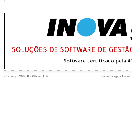
Copyright 2010
INOVAnet
, Lda.
Definir Página Inicial