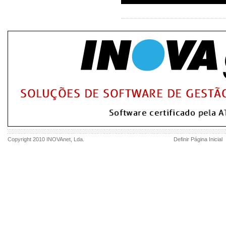
Copyright 2010
INOVAnet
, Lda.
Definir Página Inicial