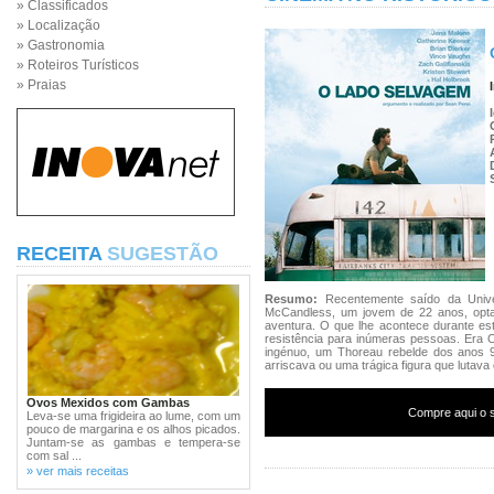
» Classificados
» Localização
» Gastronomia
» Roteiros Turísticos
» Praias
RECEITA
SUGESTÃO
Resumo:
Recentemente saído da Univer
McCandless, um jovem de 22 anos, opta p
aventura. O que lhe acontece durante e
resistência para inúmeras pessoas. Era C
ingénuo, um Thoreau rebelde dos anos 9
arriscava ou uma trágica figura que lutav
Ovos Mexidos com Gambas
Compre aqui o s
Leva-se uma frigideira ao lume, com um
pouco de margarina e os alhos picados.
Juntam-se as gambas e tempera-se
com sal ...
» ver mais receitas