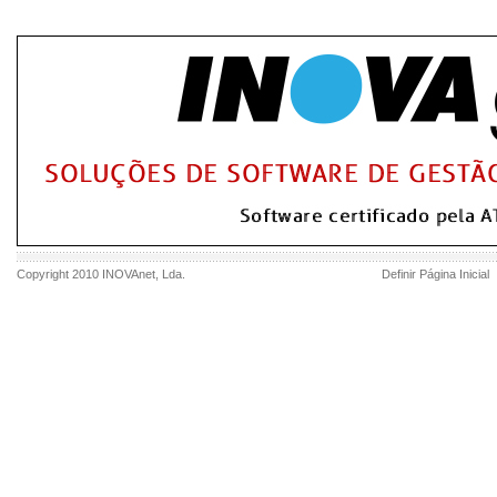
Copyright 2010
INOVAnet
, Lda.
Definir Página Inicial