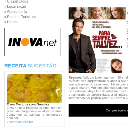
» Classificados
» Localização
» Gastronomia
» Roteiros Turísticos
» Praias
RECEITA
SUGESTÃO
Resumo:
Will, um jovem pai, com 30 e t
divórcio, fica surpreendido quando a sua 
sua vida antes do casamento. Maya quer 
e apaixonaram. Will tenta desesperadamente
de modo que Maya tem de adivinhar quem é
a namorada da universidade, a simpática
interessada por política April ? Ou será a 
Ovos Mexidos com Gambas
Leva-se uma frigideira ao lume, com um
Compre aqui o s
pouco de margarina e os alhos picados.
Juntam-se as gambas e tempera-se
com sal ...
» ver mais receitas