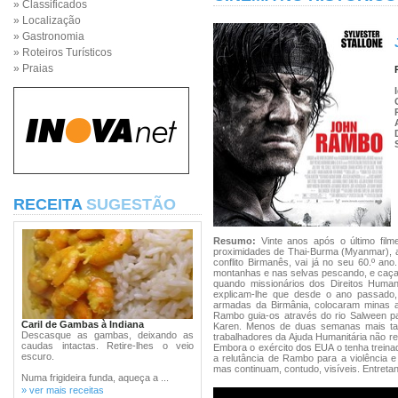
» Classificados
» Localização
» Gastronomia
» Roteiros Turísticos
» Praias
RECEITA
SUGESTÃO
Resumo:
Vinte anos após o último film
proximidades de Thai-Burma (Myanmar), a 
conflito Birmanês, vai já no seu 60.º an
montanhas e nas selvas pescando, e caçan
quando missionários dos Direitos Huma
explicam-lhe que desde o ano passado,
armadas da Birmânia, colocaram minas a
Rambo guia-os através do rio Salween p
Caril de Gambas à Indiana
Karen. Menos de duas semanas mais tar
Descasque as gambas, deixando as
trabalhadores da Ajuda Humanitária não r
caudas intactas. Retire-lhes o veio
Embora o exército dos EUA o tenha treina
escuro.
a relutância de Rambo para a violência e
mas continuam, contudo, visíveis. Entretant
Numa frigideira funda, aqueça a ...
» ver mais receitas