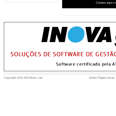
Compre aqui o s
Copyright 2010
INOVAnet
, Lda.
Definir Página Inicial