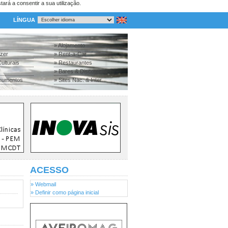
tará a consentir a sua utilização.
LÍNGUA
» Alojamento
azer
» Rent-a-Car
ulturais
» Restaurantes
» Bares & Discotecas
numentos
» Sites Nac. & Inter.
ACESSO
» Webmail
» Definir como página inicial