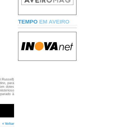
TEMPO
EM AVEIRO
i Russell)
ino, para
com dotes
misterioso
eparado à
« Voltar