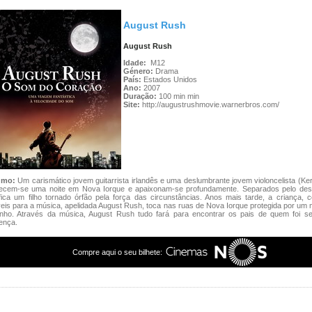
August Rush
August Rush
Idade:
M12
Género:
Drama
País:
Estados Unidos
Ano:
2007
Duração:
100 min min
Site:
http://augustrushmovie.warnerbros.com/
umo:
Um carismático jovem guitarrista irlandês e uma deslumbrante jovem violoncelista (Ker
ecem-se uma noite em Nova Iorque e apaixonam-se profundamente. Separados pelo dest
fica um filho tornado órfão pela força das circunstâncias. Anos mais tarde, a criança, 
eis para a música, apelidada August Rush, toca nas ruas de Nova Iorque protegida por um 
anho. Através da música, August Rush tudo fará para encontrar os pais de quem foi s
ença.
Compre aqui o seu bilhete: