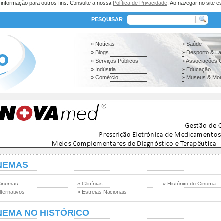
a informação para outros fins. Consulte a nossa
Política de Privacidade
. Ao navegar no site es
PESQUISAR
» Notícias
» Saúde
» Blogs
» Desporto & L
» Serviços Públicos
» Associações C
» Indústria
» Educação
» Comércio
» Museus & Mo
NEMAS
Cinemas
» Glicínias
» Histórico do Cinema
lternativos
» Estreias Nacionais
NEMA NO HISTÓRICO