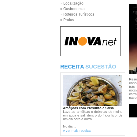
» Localização
» Gastronomia
» Roteiros Turísticos
» Praias
RECEITA
SUGESTÃO
Res
conh
trás 
notáv
estr
nasc
Amêijoas com Presunto e Salsa
Lave as amêijoas e deixe-as de molho
em água e sal, dentro do frigorífico, de
um dia para o outro.
No dia ...
» ver mais receitas